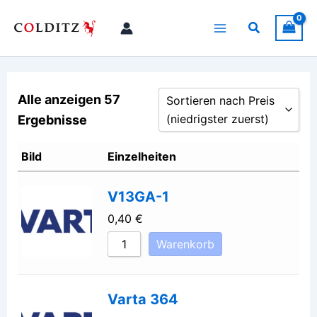
Zum
Inhalt
Suchen
springen
Alle anzeigen 57
Sortieren nach Preis
(niedrigster zuerst)
Ergebnisse
Sortieren nach Preis (niedrigste
Bild
Einzelheiten
Sortieren nach Preis (höchster 
Nach Namen sortieren A - Z
V13GA-1
Nach Namen sortieren Z - A
0,40
€
Warenkorb
Varta 364