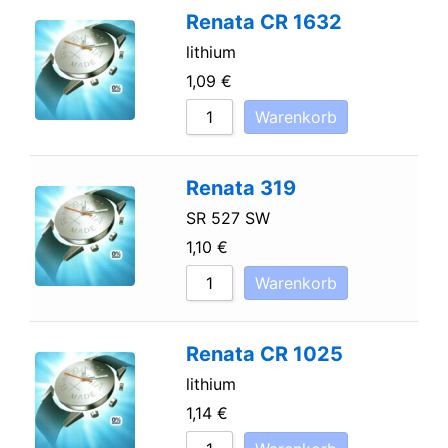
Renata CR 1632
lithium
1,09
€
Warenkorb
Renata 319
SR 527 SW
1,10
€
Warenkorb
Renata CR 1025
lithium
1,14
€