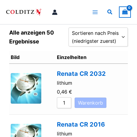
Zum
Inhalt
Suchen
springen
Alle anzeigen 50
Sortieren nach Preis
(niedrigster zuerst)
Ergebnisse
Sortieren nach Preis (niedrigste
Bild
Einzelheiten
Sortieren nach Preis (höchster 
Renata CR 2032
Nach Namen sortieren A - Z
Nach Namen sortieren Z - A
lithium
0,46
€
Warenkorb
Renata CR 2016
lithium