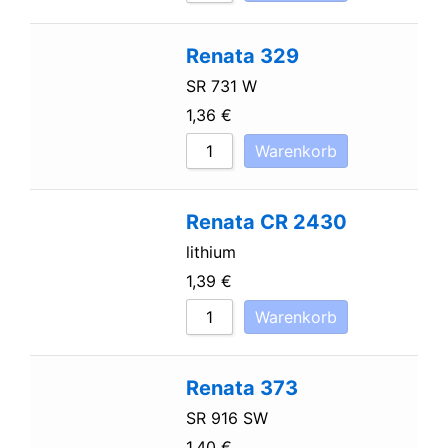
Renata 329
SR 731 W
1,36
€
Warenkorb
Renata CR 2430
lithium
1,39
€
Warenkorb
Renata 373
SR 916 SW
1,40
€