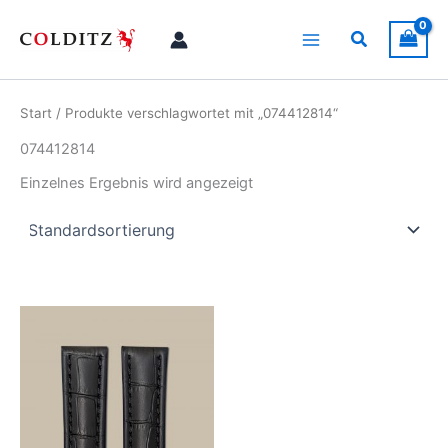
Zum
Inhalt
Suchen
springen
Start
/ Produkte verschlagwortet mit „074412814“
074412814
Einzelnes Ergebnis wird angezeigt