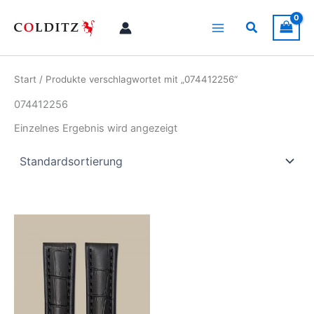
Zum
Inhalt
Suchen
springen
Start
/ Produkte verschlagwortet mit „074412256“
074412256
Einzelnes Ergebnis wird angezeigt