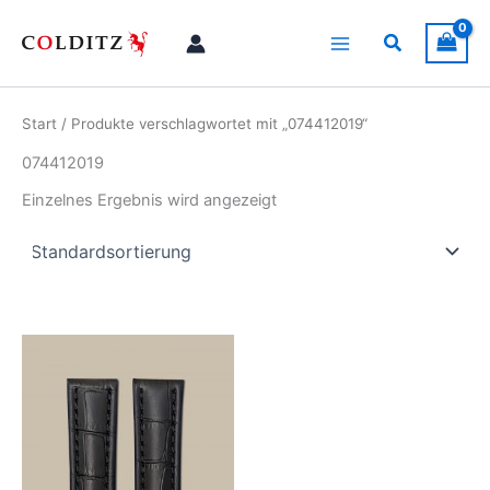
Zum
Inhalt
Suchen
springen
Start
/ Produkte verschlagwortet mit „074412019“
074412019
Einzelnes Ergebnis wird angezeigt