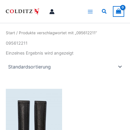
Zum
Inhalt
Suchen
springen
Start
/ Produkte verschlagwortet mit „095612211“
095612211
Einzelnes Ergebnis wird angezeigt