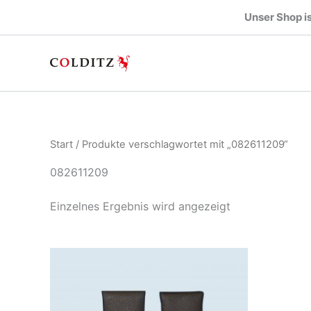
Zum
Unser Shop is
Inhalt
springen
Start
/ Produkte verschlagwortet mit „082611209“
082611209
Einzelnes Ergebnis wird angezeigt