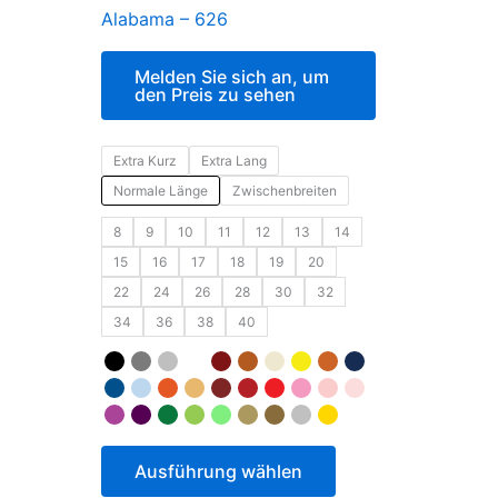
Alabama – 626
Melden Sie sich an, um
den Preis zu sehen
Extra Kurz
Extra Lang
Normale Länge
Zwischenbreiten
8
9
10
11
12
13
14
15
16
17
18
19
20
22
24
26
28
30
32
34
36
38
40
Ausführung wählen