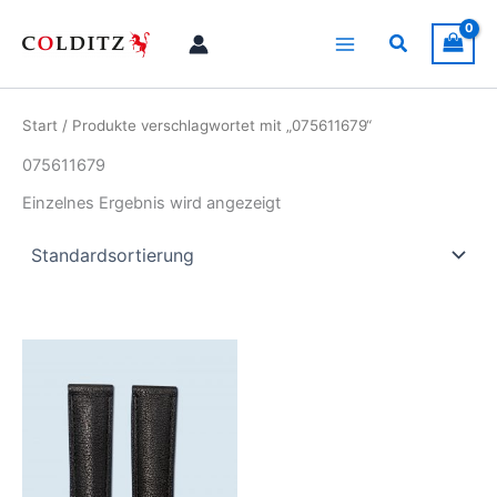
Zum
Inhalt
Suchen
springen
Start
/ Produkte verschlagwortet mit „075611679“
075611679
Einzelnes Ergebnis wird angezeigt