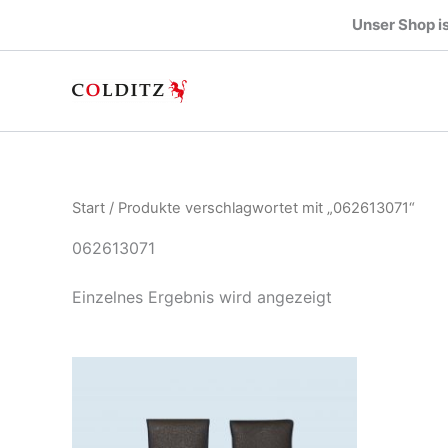
Zum
Unser Shop is
Inhalt
springen
Start
/ Produkte verschlagwortet mit „062613071“
062613071
Einzelnes Ergebnis wird angezeigt