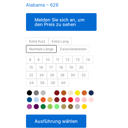
Alabama – 626
Melden Sie sich an, um
den Preis zu sehen
Extra Kurz
Extra Lang
Normale Länge
Zwischenbreiten
8
9
10
11
12
13
14
15
16
17
18
19
20
22
24
26
28
30
32
34
36
38
40
Ausführung wählen