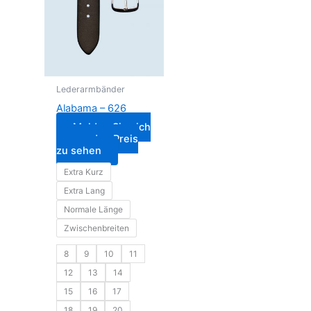
Lederarmbänder
Alabama – 626
Melden Sie sich
an, um den Preis
zu sehen
Extra Kurz
Extra Lang
Normale Länge
Zwischenbreiten
8
9
10
11
12
13
14
15
16
17
18
19
20