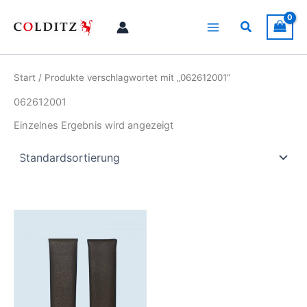
Zum
Inhalt
Suchen
springen
Start
/ Produkte verschlagwortet mit „062612001“
062612001
Einzelnes Ergebnis wird angezeigt