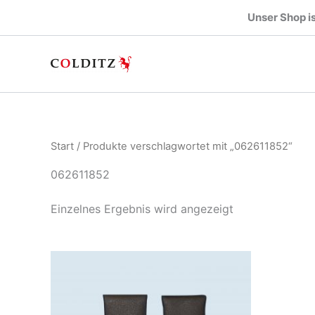
Zum
Unser Shop is
Inhalt
springen
Start
/ Produkte verschlagwortet mit „062611852“
062611852
Einzelnes Ergebnis wird angezeigt