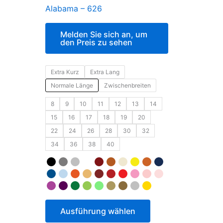
Alabama – 626
Melden Sie sich an, um
den Preis zu sehen
Extra Kurz
Extra Lang
Normale Länge
Zwischenbreiten
8
9
10
11
12
13
14
15
16
17
18
19
20
22
24
26
28
30
32
34
36
38
40
Ausführung wählen