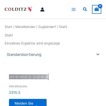
Zum
Inhalt
Suchen
springen
Start
/
Metallbänder
/
Zugbänder1
/ Stahl
Stahl
Einzelnes Ergebnis wird angezeigt
Metallbänder
2315.3
Melden Sie