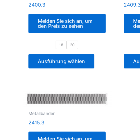
2400.3
2409.
Melden Sie sich an, um
Me
den Preis zu sehen
de
18
20
Ausführung wählen
Au
Metallbänder
2415.3
Melden Sie sich an, um